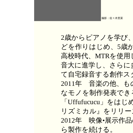
撮影：佐々木里菜
2歳からピアノを学び
どを作りはじめ、5歳
高校時代、MTRを使
音大に進学し、さらに
て自宅録音する創作ス
2011年 音楽の他、
なモノを制作発表でき
「Uffufucucu」を
リズミカル』をリリー
2012年 映像•展示
ら製作を続ける。