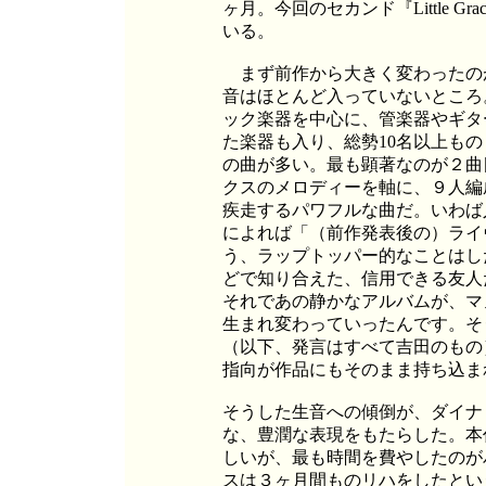
ヶ月。今回のセカンド『Little 
いる。
まず前作から大きく変わったの
音はほとんど入っていないところ
ック楽器を中心に、管楽器やギタ
た楽器も入り、総勢10名以上も
の曲が多い。最も顕著なのが２曲目
クスのメロディーを軸に、９人編
疾走するパワフルな曲だ。いわば
によれば「（前作発表後の）ライ
う、ラップトッパー的なことはし
どで知り合えた、信用できる友人
それであの静かなアルバムが、マ
生まれ変わっていったんです。そ
（以下、発言はすべて吉田のもの
指向が作品にもそのまま持ち込ま
そうした生音への傾倒が、ダイナ
な、豊潤な表現をもたらした。本
しいが、最も時間を費やしたのが
スは３ヶ月間ものリハをしたとい