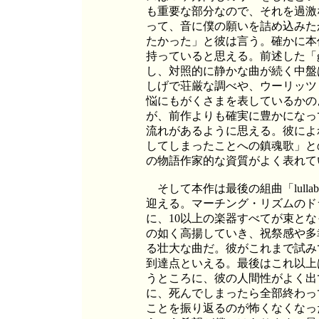
も重要な部分なので、それを過激
って、音に僕の願いを詰め込みた
たかった」と彼は言う。確かに本
持っていると思える。前述した「g
し、対照的に静かな曲が続く中盤
しげで荘厳な調べや、ウーリッツ
悩にもがくさまを表しているかの
が、前作よりも確実に豊かになっ
流れがあるように思える。彼によ
してしまったことへの鎮魂歌」と
の物語作家的な資質がよく表れて
そして本作は最後の組曲「lullaby 
迎える。マーチング・リズムのド
に、10以上の楽器すべてが束と
の如く高揚していき、祝祭感や多
る壮大な曲だ。彼がこれまで試み
到達点といえる。最後はこれ以上
うところに、彼の人間性がよく出
に、死んでしまったら全部終わっ
ことを振り返るのが怖くなくなっ