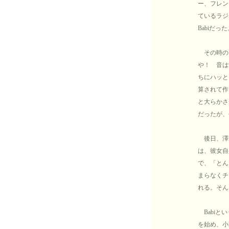
ー、フレン
ているラジ
Babiだっ
その時の
や！ 音は
ちにハッと
算されて作
と大らかさ
だったが、
後日、澤部
は、彼女自
で、「とん
まらなくチ
れる。そん
Babiと
を始め、小