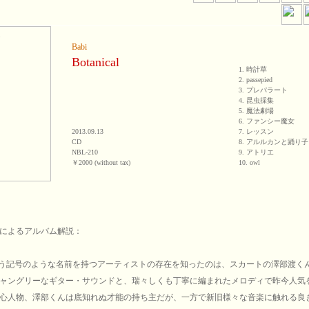
Babi
Botanical
1. 時計草
2. passepied
3. プレパラート
4. 昆虫採集
5. 魔法劇場
6. ファンシー魔女
2013.09.13
7. レッスン
CD
8. アルルカンと踊り子
NBL-210
9. アトリエ
￥2000 (without tax)
10. owl
によるアルバム解説：
いう記号のような名前を持つアーティストの存在を知ったのは、スカートの澤部渡く
ャングリーなギター・サウンドと、瑞々しくも丁寧に編まれたメロディで昨今人気
心人物、澤部くんは底知れぬ才能の持ち主だが、一方で新旧様々な音楽に触れる良