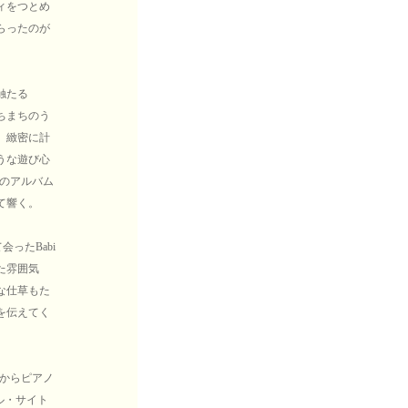
ィをつとめ
らったのが
触たる
ちまちのう
。緻密に計
うな遊び心
てのアルバム
て響く。
ったBabi
た雰囲気
な仕草もた
を伝えてく
時からピアノ
ル・サイト