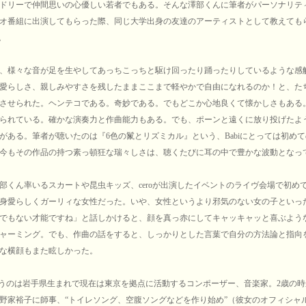
ドリーで仲間思いの心優しい若者でもある。そんな澤部くんに筆者がパーソナリテ
オ番組に出演してもらった際、同じ大学出身の友達のアーティストとして教えても
た。
、様々な音が足を生やしてあっちこっちと駆け回ったり踊ったりしているような感
愛らしさ、親しみやすさを残したままここまで軽やかで自由になれるのか！と、た
させられた。ヘンテコである。奇妙である。でもどこか心地良くて懐かしさもある
られている。確かな演奏力と作曲能力もある。でも、ポーンと遠くに放り投げたよ
がある。筆者が聴いたのは『6色の鬣とリズミカル』という、Babiにとっては初め
今もその作品の持つ素っ頓狂な瑞々しさは、聴くたびに耳の中で豊かな波動となっ
くん率いるスカートや昆虫キッズ、ceroが出演したイベントのライヴ会場で初めて会
身愛らしくガーリィな女性だった。いや、女性というより邪気のない女の子といっ
でもない才能ですね」と話しかけると、顔を真っ赤にしてキャッキャッと喜ぶよう
ャーミング。でも、作曲の話をすると、しっかりとした言葉で自分の方法論と指向
な横顔もまた眩しかった。
いうのは岩手県生まれで現在は東京を拠点に活動するコンポーザー、音楽家。2歳の
野家裕子に師事、“トイレソング、空腹ソングなどを作り始め”（彼女のオフィシャ