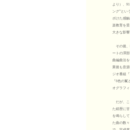
より）、9
ング”とい
ボけた感触
楽教育を受
大きな影響
その後、
ートの澤部
曲編曲法を
業後も音源
ジオ番組『
『6色の鬣
オグラフィは
だが、ここ
た経歴に甘
を鳴らして
た曲の数々
で、完成度