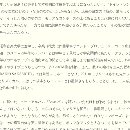
1年より伊藤朋子に師事して本格的に作曲を学ぶようになったという。“トイレ・ソ
うのが実際にどのようなものなのかはわからないが、現在の彼女の作品の、愛らし
が、そうした幼少の頃のユーモラスなコンポーズの上にあることは想像に難くない
けてきたBabiだが、一方で自由に想像力を働かせる子供だったことが、その後の彼
を与えたのだろう。
昭和音楽大学に進学し、卒業（彼女は作曲学科サウンド・プロデュース・コース出
渡、カメラ＝万年筆のメンバーとは学年こそ異なるが学友関係にあたり、クラシッ
学びつつもポップスを指向する仲間として今に至るまで信頼関係を結んでいる。Bab
作りやライヴにうちこみつつ、多くのCM曲も制作。また、数々の逸材を生んだ坂
RADIO SAKAMOTO』では常連ノミネートとなり、2011年にリリースされた先の
とリズミカル』にはその坂本からコメントとお墨付きをもらうこととなった。この
BabiのHPに詳しい。
に届いたニュー・アルバム『Botanical』を聴いていただければわかるように、彼
んじてはいない。むしろ、自らのそんなキャリアを尻目に、鼻歌混じりにスキップ
いるような、そんなうららかさがある。形式にとらわれない自在なコンポーズによ
は、その構造自体は実に複雑ではあるが、ポップなフックと人なつこさを持ってい
は驚くほど高いが、自ら遊び心を施してあるのがBabiの作品の魅力だ。もちろん、