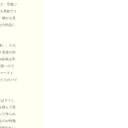
ング、空腹ソ
くも奇妙でト
。確かな音
女の作品に
身）。スカ
ク音楽の作
i自身は卒
本龍一のラ
ファースト
あたりのバイ
女はそうし
を踏んで音
って作られ
るのが特徴
技術やセン