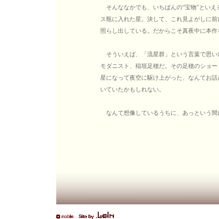
そんななかでも、いちばんの“宝物”といえ
ス瓶に入れた星。決して、これ見よがしに前
照らし出している。だからこそ真夜中に本作
そういえば、「流星群」という言葉で思い
モダニスト、稲垣足穂だ。その足穂のショー
星になって夜空に駆け上がった、なんてお話
いていたかもしれない。
なんて想像しているうちに、あっという間