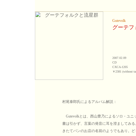
Gutevolk
グーテフ
2007.02.09
CD
CXCA-1205
￥2381 (without ta
村尾泰郎氏によるアルバム解説：
Gutevolkとは、西山豊乃によるソロ・ユニ
書は引かず、言葉の発音に耳を澄ましてみる
きたてパンのお店の名前のようでもあり。ど