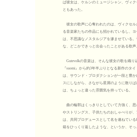
ば彼女は、ケルンのミュージシャン、ヴィク
ともあった。
彼女の歌声に心奪われたのは、ヴィクセル
る音楽家たちの作品にも招かれているし、ヨ
は、不思議なノスタルジアを滲ませている。
な、どこかできっと出会ったことがある歌声
Gutevolkの音楽は、そんな彼女の歌を
『suomi』から約3年半ぶりとなる新作の
は、サウンド・プロダクションが一段と豊か
スにしながら、さながら星屑のように散りば
は、ちょっと違った雰囲気を持っている。
曲の輪郭はくっきりとしていて力強く、思
やストリングス、子供たちのおしゃべりが、
は、共同プロデュースとして名を連ねているkazu
箱をひっくり返したような、というか、そっ