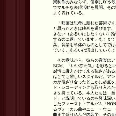
楽制作のみならず、個別にDJや
でマルチな表現活動を展開。その
よく表れている。
「映画は思考に順じた芸術です
と思ったときは映画を選びます。
きない（あるいはしたくない）論
するのに適しています。あくまで
葉。音楽を単体のものとしてでは
ていく、あるいは演出していくよ
その意味から、彼らの音楽はア
BGM、「いい雰囲気」を彩ると
感情に訴えかけて来る強さがある
はとても難しいスタイルだ。アン
カが混ざり合ったどこかに起点を
ド・レコーディングも取り入れた
きを持っている。本人たちは、自
ド」と説明しているのも興味深い。
したファースト・アルバム『NONS
るヴォーカル曲やニュー・ウェー
曲まで盛り込んだ内容で、その音