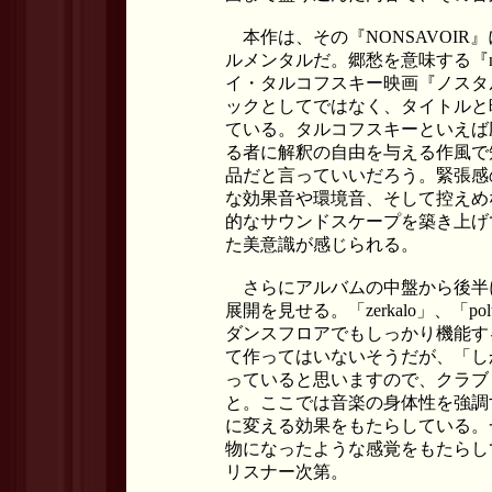
本作は、その『NONSAVOIR
ルメンタルだ。郷愁を意味する『no
イ・タルコフスキー映画『ノスタ
ックとしてではなく、タイトルと
ている。タルコフスキーといえば
る者に解釈の自由を与える作風で
品だと言っていいだろう。緊張感
な効果音や環境音、そして控えめ
的なサウンドスケープを築き上げ
た美意識が感じられる。
さらにアルバムの中盤から後半
展開を見せる。「zerkalo」、「polt」
ダンスフロアでもしっかり機能す
て作ってはいないそうだが、「し
っていると思いますので、クラブ
と。ここでは音楽の身体性を強調
に変える効果をもたらしている。
物になったような感覚をもたらし
リスナー次第。