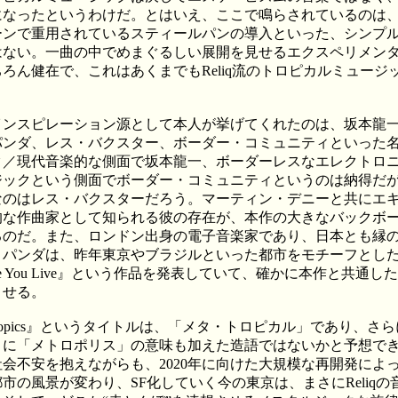
になったというわけだ。とはいえ、ここで鳴らされているのは
ーンで重用されているスティールパンの導入といった、シンプ
はない。一曲の中でめまぐるしい展開を見せるエクスペリメン
ろん健在で、これはあくまでもReliq流のトロピカルミュージ
。
インスピレーション源として本人が挙げてくれたのは、坂本龍
パンダ、レス・バクスター、ボーダー・コミュニティといった
ク／現代音楽的な側面で坂本龍一、ボーダーレスなエレクトロ
ジックという側面でボーダー・コミュニティというのは納得だ
なのはレス・バクスターだろう。マーティン・デニーと共にエ
的な作曲家として知られる彼の存在が、本作の大きなバックボ
るのだ。また、ロンドン出身の電子音楽家であり、日本とも縁
パンダは、昨年東京やブラジルといった都市をモチーフとした『
here You Live』という作品を発表していて、確かに本作と共通し
させる。
atropics』というタイトルは、「メタ・トロピカル」であり、さ
こに「メトロポリス」の意味も加えた造語ではないかと予想で
会不安を抱えながらも、2020年に向けた大規模な再開発によ
市の風景が変わり、SF化していく今の東京は、まさにReliqの