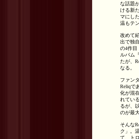
な話題
ける新
マにしたR
温もテ
改めて紹
出で独自
の4作目
ルバム『
たが、Re
なる。
ファンタ
Reli
化が混
れている
るが、以
のが最
そんなR
ク」。
て、ト