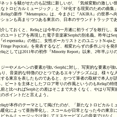
がネットを騒がせたのも記憶に新しいが、「気候変動の激しい
たなトロピカルミュージック」と「SF化する現実のための曲集
eliqの新作『Metatropics』は、今まさに『AKIRA』の世界
ンションも高まりつつある東京の、日本のサウンドトラックで
介しておくと、Reliqとは今年の一月遂に初ライブを敢行し、
のユートピアを再現した電子音楽家Serphの別名義。昨年はSer
『el esperanka』の他に、女性ボーカリストとのユニットN-qia
Fringe Popcical』を発表するなど、相変わらずの多作ぶりを
liqとしては2011年の初作『Minority Report』以来、2年半ぶ
ジーやメルヘンの要素が強いSerphに対し、写実的な要素が強
qであり、音楽的な特徴のひとつであるエキゾチシズムは、様々な
在する東京を表したものであると、かつて筆者の取材で本人が
。ビートを主体としたフロア寄りの作風というのもReliqの特
前と比べればSerphとの差はそこまで大きくなく、やはり写実
大のポイントだと言えよう。
eliqが本作のテーマとして掲げたのが、「新たなトロピカルミ
温暖化によって亜熱帯化し、スコールが日常となった今の東京
ロピカルミュージックは決してエスケーピズムの音楽ではなく