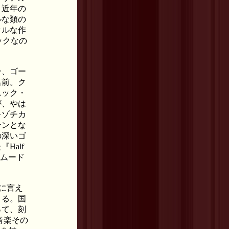
、近年の
ルな類の
タルな作
ックなの
一、ゴー
名前。ク
ニック・
が、やは
キゾチカ
ーンとな
の深いゴ
Half
たムード
らに言え
きる。国
って、刻
音楽その