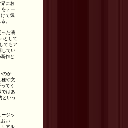
世界にお
」をテー
へ向けて気
ある。
凝った演
phとして
としてもア
発揮してい
りの新作と
いのが
人種や文
語ってく
徴ではあ
的という
ュージッ
におい
、リアル