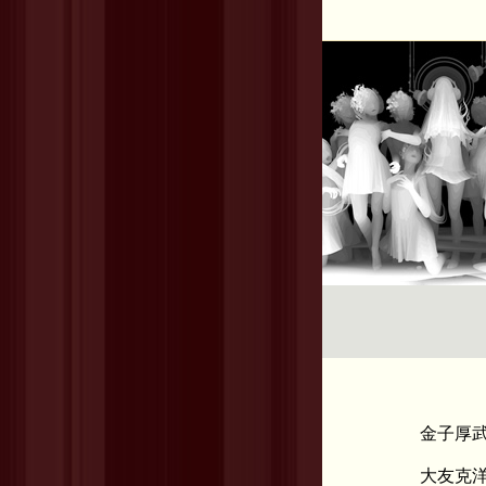
金子厚
大友克洋