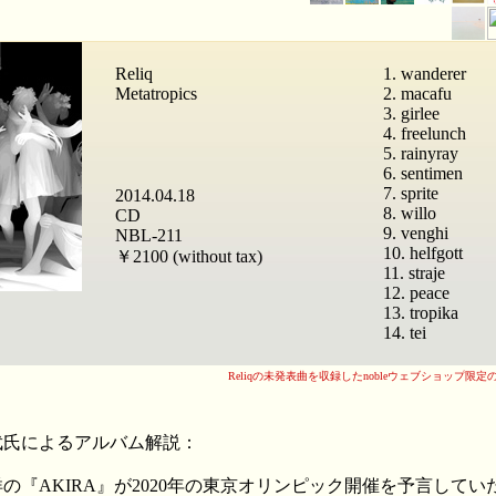
Reliq
1. wanderer
Metatropics
2. macafu
3. girlee
4. freelunch
5. rainyray
6. sentimen
7. sprite
2014.04.18
8. willo
CD
9. venghi
NBL-211
10. helfgott
￥2100 (without tax)
11. straje
12. peace
13. tropika
14. tei
Reliqの未発表曲を収録したnobleウェブショップ限
武氏によるアルバム解説：
の『AKIRA』が2020年の東京オリンピック開催を予言してい