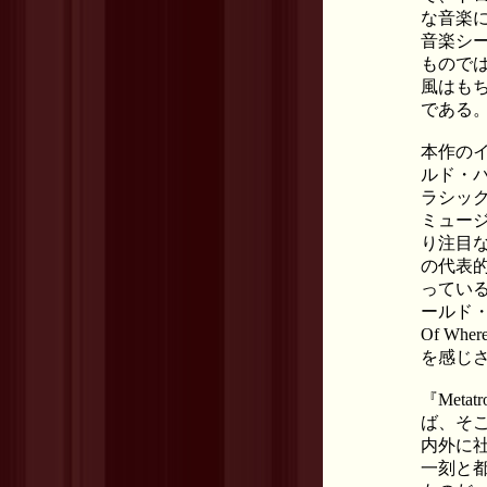
な音楽
音楽シ
もので
風はもち
である
本作の
ルド・
ラシッ
ミュー
り注目
の代表
ってい
ールド・
Of W
を感じ
『Met
ば、そ
内外に社
一刻と都