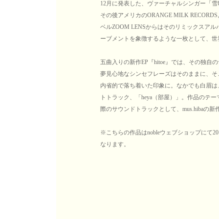
12月に発表した、ヴァーチャルシンガー「雪歌ユ
その後アメリカのORANGE MILK REC
ベルZOOM LENSからはそのリミックス
ーブメントを象徴するような一枚として、世
五曲入りの新作EP『hitoe』では、その
夢見心地なシンセフレーズはそのままに、そ
内省的で落ち着いた印象に。なかでも白眉は
トトラック、「heya（部屋）」。作品のテ
際のサウンドトラックとして、mus.hibaの新
※こちらの作品はnobleウェブショップにて2
なります。