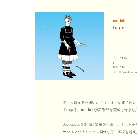
mus.hiba
hitoe
2015.11.02
CD
NBL-216
￥1300 (without ta
ボーカロイドを用いたドリーミーな電子音楽
ドの旗手、mus.hibaが新作EPを完成させまし
Soundcloudを拠点に楽曲を発表し、ネ
ーションやリミックス制作など、国境を超えた活